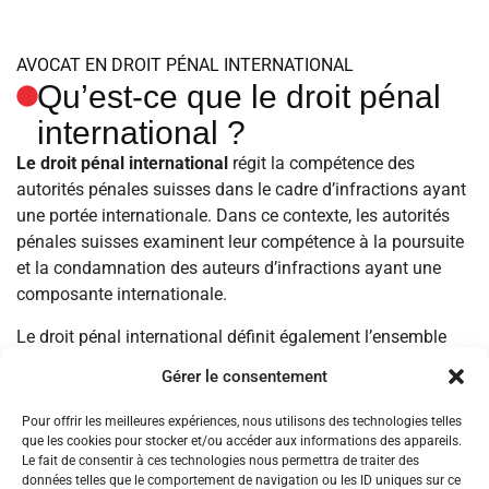
AVOCAT EN DROIT PÉNAL INTERNATIONAL
Qu’est-ce que le droit pénal
international ?
Le droit pénal international
régit la compétence des
autorités pénales suisses dans le cadre d’infractions ayant
une portée internationale. Dans ce contexte, les autorités
pénales suisses examinent leur compétence à la poursuite
et la condamnation des auteurs d’infractions ayant une
composante internationale.
Le droit pénal international définit également l’ensemble
des règles qui s’appliquent à l’assistance mutuelle des
Gérer le consentement
autorités judiciaires suisses et étrangères dans le cadre de
procédures pénales transfrontalières
. Cette entraide peut
Pour offrir les meilleures expériences, nous utilisons des technologies telles
concerner l’extradition vers (extradition passive) ou hors de
que les cookies pour stocker et/ou accéder aux informations des appareils.
Le fait de consentir à ces technologies nous permettra de traiter des
la Suisse (extradition active) en vue de juger une personne
données telles que le comportement de navigation ou les ID uniques sur ce