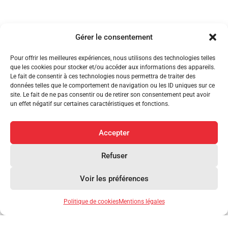
ÉTUDE AVOCAT GENÈVE
TABET Law
Gérer le consentement
La maîtrise du
Pour offrir les meilleures expériences, nous utilisons des technologies telles
contentieux.
que les cookies pour stocker et/ou accéder aux informations des appareils.
Le fait de consentir à ces technologies nous permettra de traiter des
données telles que le comportement de navigation ou les ID uniques sur ce
site. Le fait de ne pas consentir ou de retirer son consentement peut avoir
un effet négatif sur certaines caractéristiques et fonctions.
Contact
Accepter
Refuser
Voir les préférences
DÉFILER VERS LE BAS
Politique de cookies
Mentions légales